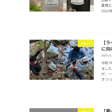
農商工
2025
【ラ
お知らせ
に向
2025-11
令和7
ました
が、一
きつつ
【里