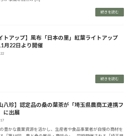
続きを読む
イトアップ】風布「日本の里」紅葉ライトアップ
11月22日より開催
-22
続きを読む
山八珍】認定品の桑の葉茶が「埼玉県農商工連携フ
」に出展
-17
の豊かな農業資源を活かし、生産者や食品事業者が自慢の商材を
る「第18回 農と食の展示・商談会」。同時開催される「埼玉県