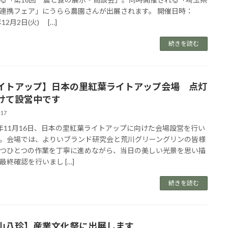
連携フェア」にうらら農園さんが出展されます。 開催日時：
年12月2日(火) […]
続きを読む
イトアップ】日本の里紅葉ライトアップ会場 点灯
けて設営中です
-17
年11月16日、日本の里紅葉ライトアップに向けた会場設営を行い
。会場では、よりいブランド研究会と荒川グリーングリンの皆様
つひとつの作業を丁寧に進めながら、当日の美しい光景を思い描
最終確認を行いまし […]
続きを読む
山八珍】産業文化祭に出展します