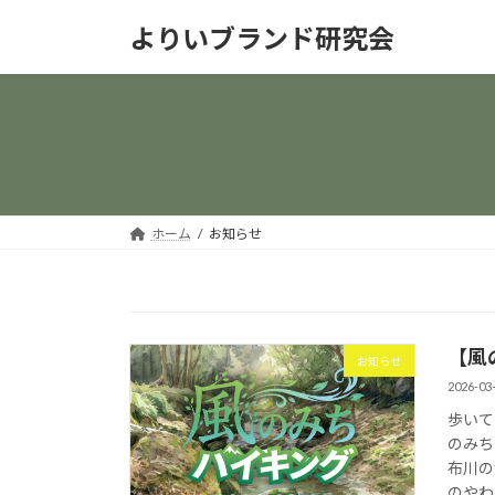
コ
ナ
よりいブランド研究会
ン
ビ
テ
ゲ
ン
ー
ツ
シ
へ
ョ
ス
ン
キ
に
ッ
移
ホーム
お知らせ
プ
動
【風
お知らせ
2026-03
歩いて
のみち
布川の
のやわ