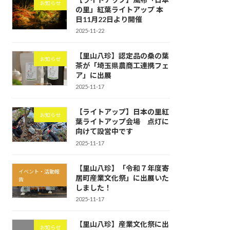
お知らせ
の里」紅葉ライトアップ 本
日11月22日より開催
2025-11-22
【里山八珍】認定品の桑の葉
お知らせ
茶が「埼玉県農商工連携フェ
ア」に出展
2025-11-17
【ライトアップ】日本の里紅
お知らせ
葉ライトアップ会場 点灯に
向けて設営中です
2025-11-17
【里山八珍】「令和７年度寄
イベント・活動報
居町産業文化祭」に出展いた
告
しました！
2025-11-17
【里山八珍】産業文化祭に出
お知らせ