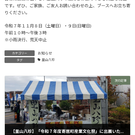
です。ぜひ、ご家族、ご友人お誘い合わせの上、ブースへお立ち寄
りください。
令和７年１１月８日（土曜日）・９日(日曜日)
午前１０時～午後３時
※小雨決行、荒天中止
お知らせ
カテゴリー
里山八珍
タグ
次の記事
【里山八珍】「令和７年度寄居町産業文化祭」に出展いたしました！