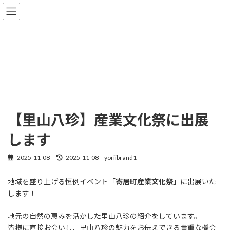
コ
ナ
よりいブランド研究会
ン
ビ
テ
ゲ
ン
ー
ツ
シ
お知らせ
へ
ョ
ス
ン
キ
に
ッ
移
ホーム
お知らせ
【里山八珍】産業文化祭に出展します
プ
動
【里山八珍】産業文化祭に出展
します
2025-11-08
2025-11-08
yoriibrand1
最
終
更
地域を盛り上げる恒例イベント「
寄居町産業文化祭
」に出展いた
新
します！
日
時
:
地元の自然の恵みを活かした里山八珍の紹介をしています。
皆様に直接お会いし、里山八珍の魅力をお伝えできる貴重な機会