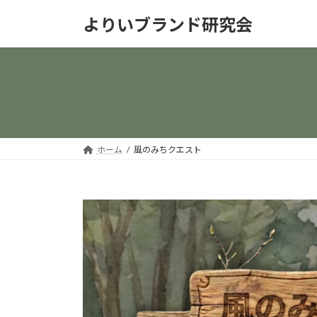
コ
ナ
よりいブランド研究会
ン
ビ
テ
ゲ
ン
ー
ツ
シ
へ
ョ
ス
ン
キ
に
ッ
移
ホーム
風のみちクエスト
プ
動