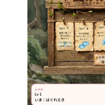
レベル
Lv
1
いま：
はぐれえき