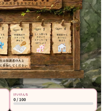
けいけんち
0
/ 100